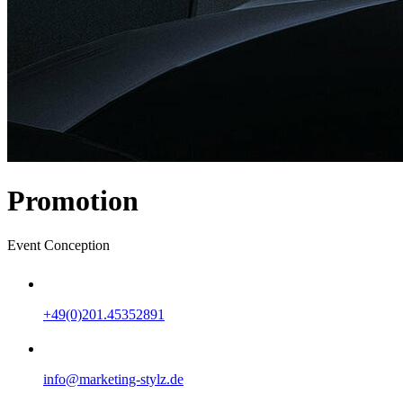
Promotion
Event Conception
+49(0)201.45352891
info@marketing-stylz.de