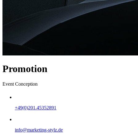
Promotion
Event Conception
+49(0)201.45352891
info@marketing-stylz.de